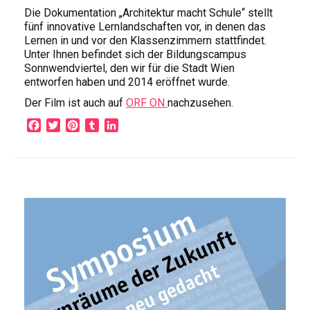
Die Dokumentation „Architektur macht Schule“ stellt
fünf innovative Lernlandschaften vor, in denen das
Lernen in und vor den Klassenzimmern stattfindet.
Unter Ihnen befindet sich der Bildungscampus
Sonnwendviertel, den wir für die Stadt Wien
entworfen haben und 2014 eröffnet wurde.
Der Film ist auch auf
ORF ON
nachzusehen.
F
T
P
T
L
a
w
i
u
i
c
i
n
m
n
e
t
t
b
k
b
t
e
l
e
o
e
r
r
d
o
r
e
I
k
s
n
t