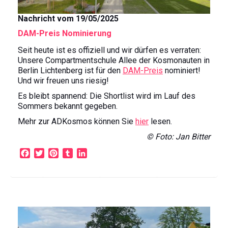
Nachricht vom 19/05/2025
DAM-Preis Nominierung
Seit heute ist es offiziell und wir dürfen es verraten:
Unsere Compartmentschule Allee der Kosmonauten in
Berlin Lichtenberg ist für den
DAM-Preis
nominiert!
Und wir freuen uns riesig!
Es bleibt spannend: Die Shortlist wird im Lauf des
Sommers bekannt gegeben.
Mehr zur ADKosmos können Sie
hier
lesen.
© Foto: Jan Bitter
F
T
P
T
L
a
w
i
u
i
c
i
n
m
n
e
t
t
b
k
b
t
e
l
e
o
e
r
r
d
o
r
e
I
k
s
n