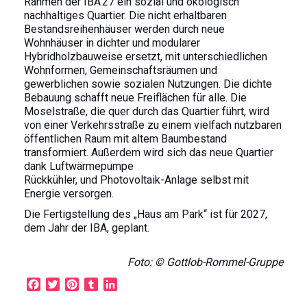
Rahmen der IBA’27 ein sozial und ökologisch
nachhaltiges Quartier. Die nicht erhaltbaren
Bestandsreihenhäuser werden durch neue
Wohnhäuser in dichter und modularer
Hybridholzbauweise ersetzt, mit unterschiedlichen
Wohnformen, Gemeinschaftsräumen und
gewerblichen sowie sozialen Nutzungen. Die dichte
Bebauung schafft neue Freiflächen für alle. Die
Moselstraße, die quer durch das Quartier führt, wird
von einer Verkehrsstraße zu einem vielfach nutzbaren
öffentlichen Raum mit altem Baumbestand
transformiert. Außerdem wird sich das neue Quartier
dank Luftwärmepumpe
Rückkühler, und Photovoltaik-Anlage selbst mit
Energie versorgen.
Die Fertigstellung des „Haus am Park“ ist für 2027,
dem Jahr der IBA, geplant.
Foto: © Gottlob-Rommel-Gruppe
F
T
P
T
L
a
w
i
u
i