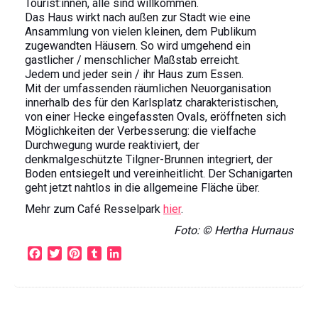
Tourist:innen, alle sind willkommen.
Das Haus wirkt nach außen zur Stadt wie eine
Ansammlung von vielen kleinen, dem Publikum
zugewandten Häusern. So wird umgehend ein
gastlicher / menschlicher Maßstab erreicht.
Jedem und jeder sein / ihr Haus zum Essen.
Mit der umfassenden räumlichen Neuorganisation
innerhalb des für den Karlsplatz charakteristischen,
von einer Hecke eingefassten Ovals, eröffneten sich
Möglichkeiten der Verbesserung: die vielfache
Durchwegung wurde reaktiviert, der
denkmalgeschützte Tilgner-Brunnen integriert, der
Boden entsiegelt und vereinheitlicht. Der Schanigarten
geht jetzt nahtlos in die allgemeine Fläche über.
Mehr zum Café Resselpark
hier
.
Foto: © Hertha Hurnaus
F
T
P
T
L
a
w
i
u
i
c
i
n
m
n
e
t
t
b
k
b
t
e
l
e