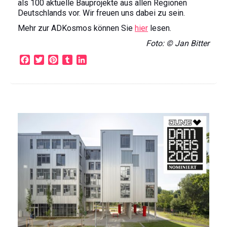
als 100 aktuelle Bauprojekte aus allen Regionen
Deutschlands vor. Wir freuen uns dabei zu sein.
Mehr zur ADKosmos können Sie
hier
lesen.
Foto: © Jan Bitter
F
T
P
T
L
a
w
i
u
i
c
i
n
m
n
e
t
t
b
k
b
t
e
l
e
o
e
r
r
d
o
r
e
I
k
s
n
t