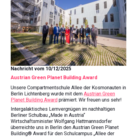
t
Nachricht vom 10/12/2025
Austrian Green Planet Building Award
Unsere Compartmentschule Allee der Kosmonauten in
Berlin Lichtenberg wurde mit dem
Austrian Green
Planet Building Award
prämiert. Wir freuen uns sehr!
Intergalaktisches Lernvergnügen im nachhaltigen
Berliner Schulbau „Made in Austria“
Wirtschaftsminister Wolfgang Hattmannsdorfer
überreichte uns in Berlin den Austrian Green Planet
Building® Award für den Schulcampus „Allee der