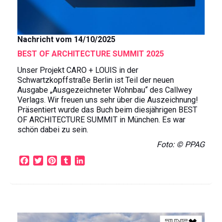
Nachricht vom 14/10/2025
BEST OF ARCHITECTURE SUMMIT 2025
Unser Projekt CARO + LOUIS in der
Schwartzkopffstraße Berlin ist Teil der neuen
Ausgabe „Ausgezeichneter Wohnbau“ des Callwey
Verlags. Wir freuen uns sehr über die Auszeichnung!
Präsentiert wurde das Buch beim diesjährigen BEST
OF ARCHITECTURE SUMMIT in München. Es war
schön dabei zu sein.
Foto: © PPAG
F
T
P
T
L
a
w
i
u
i
c
i
n
m
n
e
t
t
b
k
b
t
e
l
e
o
e
r
r
d
o
r
e
I