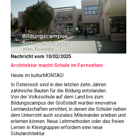
t
Nachricht vom 10/02/2025
Architektur macht Schule im Fernsehen
Heute im kulturMONTAG!
In Österreich sind in den letzten zehn Jahren
zahlreiche Bauten für die Bildung entstanden.
Von der Volksschule auf dem Land bis zum
Bildungscampus der Großstadt wurden innovative
Lernlandschaften errichtet, in denen die Schüler neben
dem Unterricht auch soziales Miteinander erleben und
erlernen können. Neue Lehrmethoden oder das freien
Lernen in Kleingruppen erfordern eine neue
Schularchitektur.