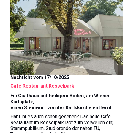
k
s
n
t
Nachricht vom 17/10/2025
Café Restaurant Resselpark
Ein Gasthaus auf heiligem Boden, am Wiener
Karlsplatz,
einen Steinwurf von der Karlskirche entfernt.
Habt ihr es auch schon gesehen? Das neue Café
Restaurant im Resselpark lädt zum Verweilen ein;
Stammpublikum, Studierende der nahen TU,