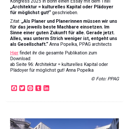
Kongress 2025 in Bonn einen Essay mit dem Titel
„Architektur = kulturelles Kapital oder Plädoyer
für möglichst gut!“
geschrieben.
Zitat :
„Als Planer und Planerinnen müssen wir uns
für das jeweils beste Machbare einsetzen. Im
Sinne einer guten Zukunft für alle. Gerade jetzt.
Alles, was unterm Strich weniger ist, entgeht uns
als Gesellschaft.“
Anna Popelka, PPAG architects
Hier
findet ihr die gesamte Publikation zum
Download:
ab Seite 96: Architektur = kulturelles Kapital oder
Plädoyer für möglichst gut! Anna Popelka
© Foto: PPAG
F
T
P
T
L
a
w
i
u
i
c
i
n
m
n
e
t
t
b
k
b
t
e
l
e
o
e
r
r
d
o
r
e
I
k
s
n