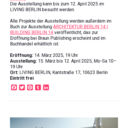
Die Ausstellung kann bis zum 12. April 2025 im
LIVING BERLIN besucht werden.
Alle Projekte der Ausstellung werden außerdem im
Buch zur Ausstellung
ARCHITEKTUR BERLIN 14 |
BUILDING BERLIN 14
veröffentlicht, das zur
Eröffnung bei Braun Publishing erscheint und im
Buchhandel erhältlich ist.
Eröffnung:
14. März 2025, 19 Uhr
Ausstellung:
15. März bis 12. April 2025, Mo-Sa 10–
19 Uhr
Ort:
LIVING BERLIN, Kantstraße 17, 10623 Berlin
Eintritt frei
F
T
P
T
L
a
w
i
u
i
c
i
n
m
n
e
t
t
b
k
b
t
e
l
e
o
e
r
r
d
o
r
e
I
k
s
n