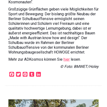
Kosmonauten“.
Großzügige Grünflächen geben viele Möglichkeiten für
Sport und Bewegung: Der bislang größte Neubau der
Berliner Schulbauoffensive ermöglicht seinen
Schülerinnen und Schülern viel Freiraum und eine
qualitativ hochwertige Lernumgebung, dabei ist er
äußerst energieeffizient. Das ist nachhaltiges Bauen
„Made with Austrian know how and design“. Der
Schulbau wurde im Rahmen der Berliner
Schulbauoffensive von der kommunalen Berliner
Wohnungsbaugesellschaft HOWOGE errichtet.
Mehr zur ADKosmos können Sie
hier
lesen.
© Foto: BMWET/Holey
F
T
P
T
L
a
w
i
u
i
c
i
n
m
n
e
t
t
b
k
b
t
e
l
e
o
e
r
r
d
o
r
e
I