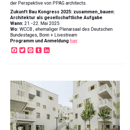
der Perspektive von PPAG architects.
Zukunft Bau Kongress 2025: zusammen_bauen:
Architektur als gesellschaftliche Aufgabe
Wann:
21.−22. Mai 2025
Wo:
WCCB , ehemaliger Plenarsaal des Deutschen
Bundestages, Bonn + Livestream
Programm und Anmeldung
hier
F
T
P
T
L
a
w
i
u
i
c
i
n
m
n
e
t
t
b
k
b
t
e
l
e
o
e
r
r
d
o
r
e
I
k
s
n
t