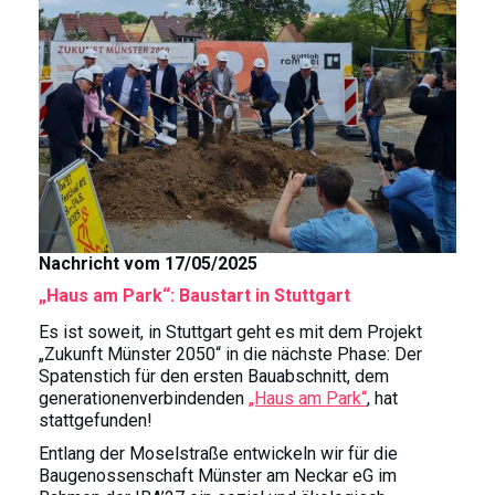
t
Nachricht vom 17/05/2025
„Haus am Park“: Baustart in Stuttgart
Es ist soweit, in Stuttgart geht es mit dem Projekt
„Zukunft Münster 2050“ in die nächste Phase: Der
Spatenstich für den ersten Bauabschnitt, dem
generationenverbindenden
„Haus am Park“
, hat
stattgefunden!
Entlang der Moselstraße entwickeln wir für die
Baugenossenschaft Münster am Neckar eG im