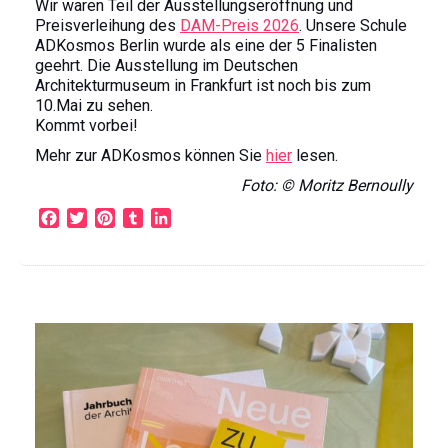
Wir waren Teil der Ausstellungseröffnung und
Preisverleihung des
DAM-Preis 2026
. Unsere Schule
ADKosmos Berlin wurde als eine der 5 Finalisten
geehrt. Die Ausstellung im Deutschen
Architekturmuseum in Frankfurt ist noch bis zum
10.Mai zu sehen.
Kommt vorbei!
Mehr zur ADKosmos können Sie
hier
lesen.
Foto: © Moritz Bernoully
F
T
P
T
L
a
w
i
u
i
c
i
n
m
n
e
t
t
b
k
b
t
e
l
e
o
e
r
r
d
o
r
e
I
k
s
n
t